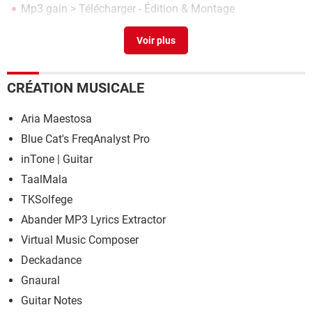
Mp3 gain
> Télécharger - Édition & Montage
Convertisseur mp3
> Télécharger - Conversion &
Extraction
Telecharger music mp3 pc
> Télécharger - Conversion &
Extraction
CRÉATION MUSICALE
Aria Maestosa
Blue Cat's FreqAnalyst Pro
inTone | Guitar
TaalMala
TKSolfege
Abander MP3 Lyrics Extractor
Virtual Music Composer
Deckadance
Gnaural
Guitar Notes