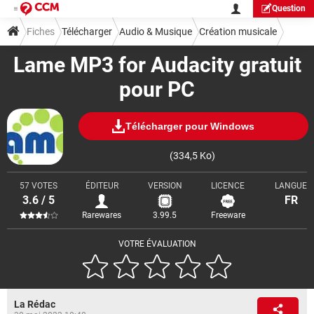
Question
Fiches
Télécharger
Audio & Musique
Création musicale
Lame MP3 for Audacity gratuit
pour PC
Télécharger pour Windows
(334,5 Ko)
57 VOTES
ÉDITEUR
VERSION
LICENCE
LANGUE
3.6 / 5
FR
Rarewares
3.99.5
Freeware
VOTRE ÉVALUATION
La Rédac