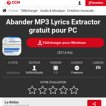
Question
Fiches
Télécharger
Audio & Musique
Création musicale
Abander MP3 Lyrics Extractor
gratuit pour PC
Télécharger pour Windows
(321,6 Ko)
0 VOTE
ÉDITEUR
VERSION
LICENCE
LANGUE
EN
SoftArtStudio
1.1
Freeware
VOTRE ÉVALUATION
La Rédac