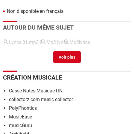
Non disponible en français.
AUTOUR DU MÊME SUJET
Lyrics 01.mp3 01
Mp3 lyrics
Mp3lyrics
Abander MP3 Image Extractor
> Télécharger - Catalogage
CRÉATION MUSICALE
Casse Notes Musique HN
collectorz com music collector
PolyPhontics
MusicEase
musicGuru