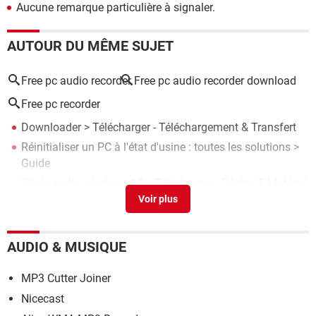
Aucune remarque particulière à signaler.
AUTOUR DU MÊME SUJET
Free pc audio recorder
Free pc audio recorder download
Free pc recorder
Downloader
> Télécharger - Téléchargement & Transfert
Réinitialiser un PC à l'état d'usine : toutes les solutions
>
Guide
Pilote audio windows 10
> Télécharger - Pilotes & Matériel
Mode sans échec Windows 10 : démarrer un PC qui ne
veut plus
> Guide
Température du PC : la voir avec un logiciel
> Guide
AUDIO & MUSIQUE
MP3 Cutter Joiner
Nicecast