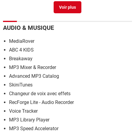
Fichier ouvert dans system
[résolu] >
Forum Windows
AUDIO & MUSIQUE
MediaRover
ABC 4 KIDS
Breakaway
MP3 Mixer & Recorder
Advanced MP3 Catalog
SkiniTunes
Changeur de voix avec effets
RecForge Lite - Audio Recorder
Voice Tracker
MP3 Library Player
MP3 Speed Accelerator