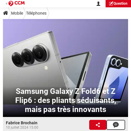
Question
Mobile
Téléphones
Samsung Galaxy Z Fold6 et Z
Flip6 : des pliants séduisants,
mais pas très innovants
Fabrice Brochain
10 juillet 2024 15:00