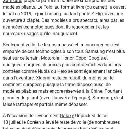
Samsung
propose parmi sa flopée de smartphones des
modèles pliants. Le Fold, au format livre (ou carnet), a ouvert
le bal en 2019, rejoint un an plus tard par le Z Flip, avec une
ouverture à clapet. Des modèles alors spectaculaires par les
avancées technologiques dont ils regorgeaient et les
nouveaux usages qu'ils inauguraient.
Seulement voilà. Le temps a passé et la concurrence s'est
emparée de ces technologies à son tour. Samsung n'est plus
seul sur ce terrain.
Motorola
, Honor, Oppo, Google et
quelques marques chinoises plus confidentielles dans nos
contrées comme Nubia ou Hero se sont également lancées
dans l'aventure.
Xiaomi
reste en retrait, du moins sur le
continent européen puisque la firme dispose aussi de
modèles pliables mais encore réservés à la Chine. Pourtant
pionnier du pliant (avec
Huawei
à l'époque), Samsung, s'est
laissé rattraper et parfois même dépasser.
À l'occasion de l'événement
Galaxy
Unpacked de ce
10 juillet, le Coréen a levé le reste de voile (de nombreuses
fuites avaient déjà permis de presque tout révélé avant