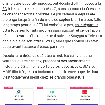
olympiques et paralympiques, ont décidé
d'offrir l'accès à la
5G
à l'ensemble des abonnés 4G, sans surcoût ni nécessité
de changer de forfait mobile. Ce joli cadeau a depuis
été
prolongé jusqu'à la fin du mois de septembre
. Il n'a pas fallu
longtemps pour que SFR lui emboîte le pas,
en intégrant la
5G à tous ses forfaits mobiles sans surcoût
, et ce, de façon
pérenne, avant d'être rapidement suivi de Bouygues Telecom
par le biais de son offre B&YO
U, alors que l'option
5G
était
auparavant facturée 3 euros par mois.
Depuis la rentrée, les opérateurs mobiles se livrent une
véritable guerre des prix, proposant des abonnements
incluant la 5G à moins de 10 euros, avec appels,
SMS
et
MMS illimités, le tout incluant une belle enveloppe de data.
C'est totalement inédit chez les grands opérateurs !