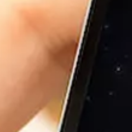
tifications à tout instant. Et si certaines applis sont bien opt
 en arrière-plan, beaucoup ne se soucient pas de cet aspect.