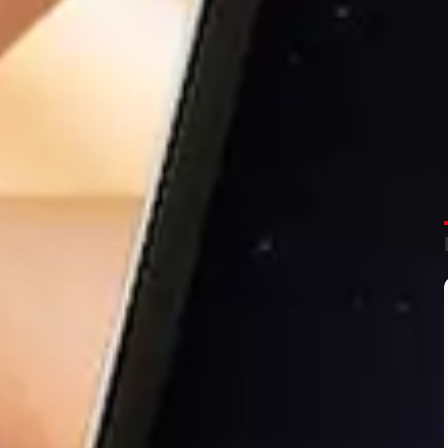
ntègrent des fonctions de détection des applis gourmandes. Néan
un peu trop rapidement au bout du rouleau, le mieux consiste à dé
 inutilement de l'énergie. Plusieurs études comme celles menée
 une liste, non exhaustive, des applis reconnues comme très éne