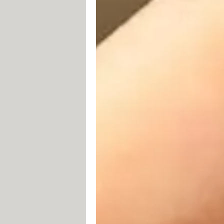
par exemple, de vous afficher des no
d'énergie possible même en tournant