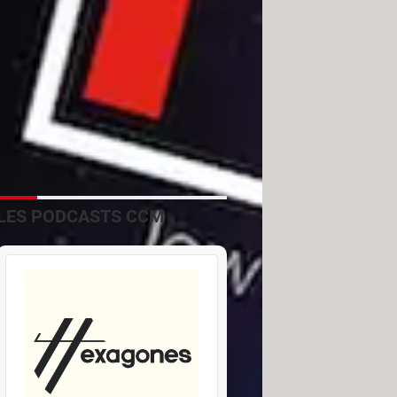
LES PODCASTS CCM
moins, si vous constatez que la
sinstaller les applis que, finalement
s par pCloud ou encore Helios
rgivores :