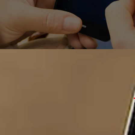
la batterie de votre smartphone - 
 se décharge un peu trop vite à votre goût ? Des applis 
regagner un peu d'autonomie, mieux vaut les désinstalle