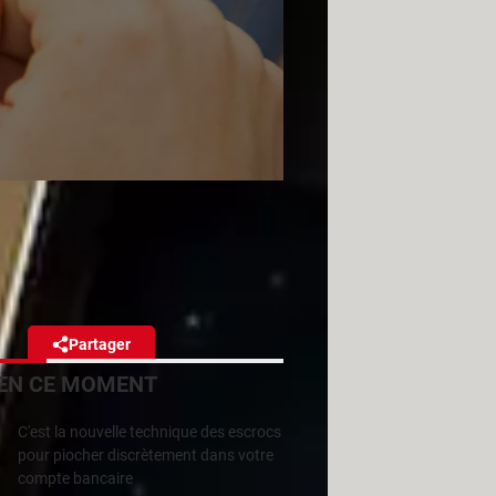
Voici comment les
Partager
Réagir
EN CE MOMENT
qui tournent en arrière-plan
C'est la nouvelle technique des escrocs
r ou effectuer quelques
pour piocher discrètement dans votre
compte bancaire