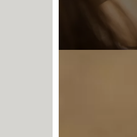
Ces applis vident 
en empêcher
Fabrice Brochain
27 juillet 2026 06:55
La batterie de votre smartphone
peuvent en être la cause. Pour 
réglages.