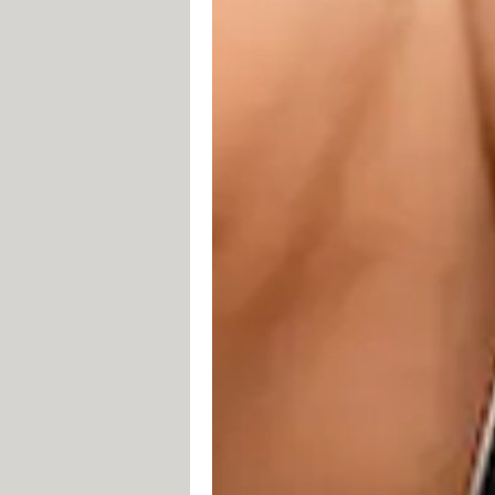
Amazon
AirBnB
Facebook
Facebook Messenger
Fitbit
Instagram
Microsoft Outlook
Skype
Snapchat
TikTok
Tinder
Uber
YouTube