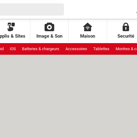
pplis & Sites
Image & Son
Maison
Securité
id
iOS
Batteries & chargeurs
Accessoires
Tablettes
Montres & c