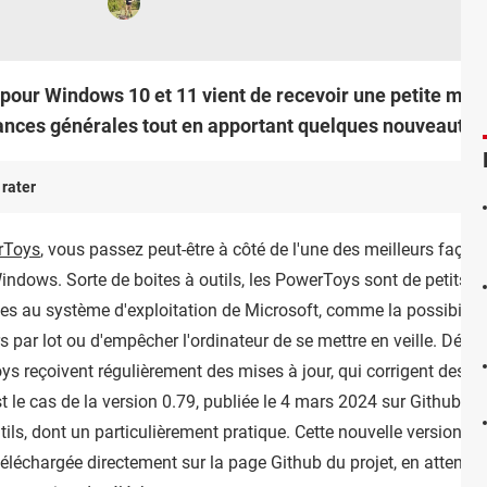
 pour Windows 10 et 11 vient de recevoir une petite mise 
ances générales tout en apportant quelques nouveautés 
 rater
rToys
, vous passez peut-être à côté de l'une des meilleurs façons
ndows. Sorte de boites à outils, les PowerToys sont de petits uti
ues au système d'exploitation de Microsoft, comme la possibilit
 par lot ou d'empêcher l'ordinateur de se mettre en veille. Dév
 reçoivent régulièrement des mises à jour, qui corrigent des bug
st le cas de la version 0.79, publiée le 4 mars 2024 sur Github,
tils, dont un particulièrement pratique. Cette nouvelle version e
 téléchargée directement sur la page Github du projet, en attendant