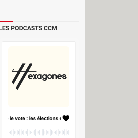
LES PODCASTS CCM
or Picker, une pipette permettant de
é pour suivre les principes Fluent
 profite donc d'une interface