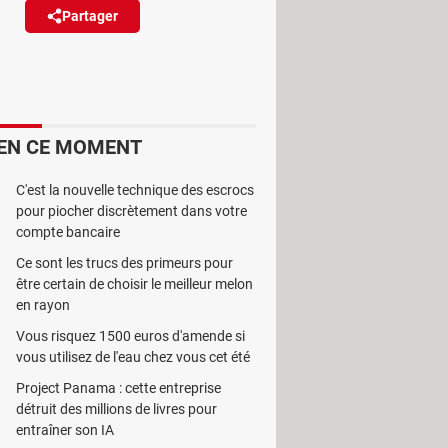
Partager
Réagir
à jour, corrigeant plusieurs
fonctionnelles.
EN CE MOMENT
C'est la nouvelle technique des escrocs
pour piocher discrètement dans votre
 d'améliorer votre confort et
compte bancaire
litaires gratuits qui ajoutent des
Ce sont les trucs des primeurs pour
être certain de choisir le meilleur melon
é de taper facilement des majuscules
en rayon
eloppés en open source par une
Vous risquez 1500 euros d'amende si
s, améliorent leur stabilité et
vous utilisez de l'eau chez vous cet été
 qui apportent quelques nouveautés
Project Panama : cette entreprise
st disponible, comme les précédentes,
détruit des millions de livres pour
 sa distribution directe via le
entraîner son IA