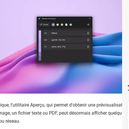
ue, l'utilitaire Aperçu, qui permet d'obtenir une prévisualisation
age, un fichier texte ou PDF, peut désormais afficher quelques 
ou réseau.