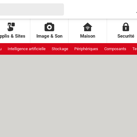
pplis & Sites
Image & Son
Maison
Securité
u
Intelligence artificielle
Stockage
Périphériques
Composants
Te