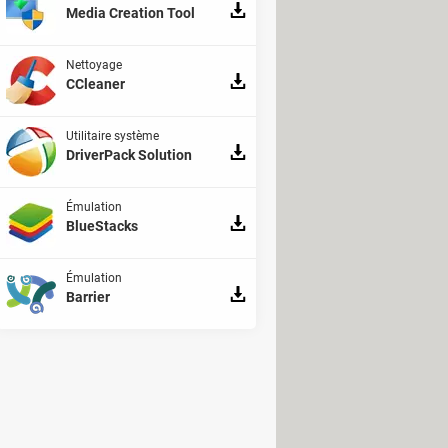
Media Creation Tool
Nettoyage
CCleaner
Utilitaire système
DriverPack Solution
Émulation
BlueStacks
Émulation
Barrier
fin de pouvoir déverrouiller plus