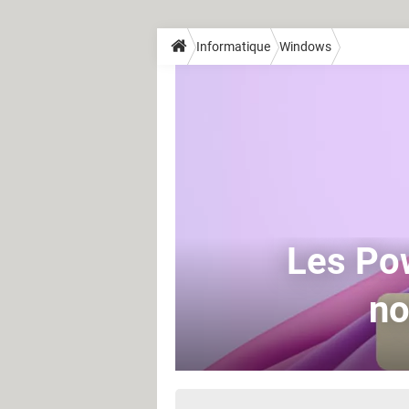
Informatique
Windows
Les Po
no