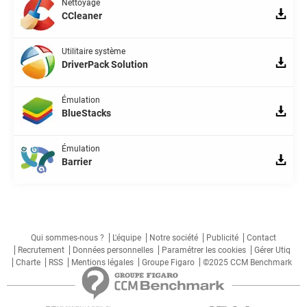
Nettoyage
CCleaner
Utilitaire système
DriverPack Solution
Émulation
BlueStacks
Émulation
Barrier
Qui sommes-nous ?
L'équipe
Notre société
Publicité
Contact
Recrutement
Données personnelles
Paramétrer les cookies
Gérer Utiq
Charte
RSS
Mentions légales
Groupe Figaro
©2025 CCM Benchmark