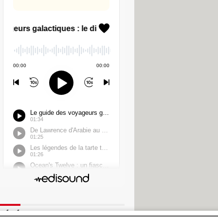
 dignes de confiance en ligne, et
s sur Google"
, a déclaré Molly
ication, ou "indicateurs de marque
fficher des coches dans les
article
). Google n'a pas encore
nt s'attendre à profiter de cette
TÉLÉCHARGEMENT