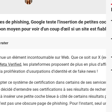
ives de phishing, Google teste l'insertion de petites coch
on moyen pour voir d'un coup d'œil si un site est fiable 
 rater
nue un élément incontournable sur Web. Que ce soit sur X (ex Tw
eta Verified
, les plateformes proposent de plus en plus d'affich
 à la prolifération d'usurpations d'identité et de fake news !
opter ce système de certification dans certains de ses services, c
t décidé d'entendre ses certifications à ses résultats de recherc
insérer une petite coche bleue à côté de certains résultats pour 
 n'est pas une obscure page de phishing. Pour l'instant, seul un no