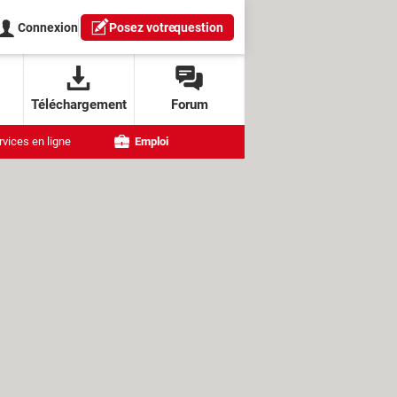
Connexion
Posez votre
question
Téléchargement
Forum
rvices en ligne
Emploi