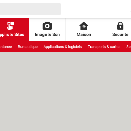
pplis & Sites
Image & Son
Maison
Securité
antanée
Bureautique
Applications & logiciels
Transports & cartes
Se