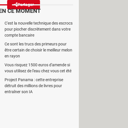
Partager
Réagir
EN CE MOMENT
C'est la nouvelle technique des escrocs
es bleues à côté de certains de
pour piocher discrètement dans votre
ou suspect.
compte bancaire
Ce sont les trucs des primeurs pour
être certain de choisir le meilleur melon
en rayon
Vous risquez 1500 euros d'amende si
itter),
sur LinkedIn
ou encore sur
vous utilisez de l'eau chez vous cet été
er une petite coche bleue, symbole de
Project Panama : cette entreprise
détruit des millions de livres pour
entraîner son IA
omme Gmail et le Play Store. Il
he. En effet, comme l'a remarqué
The
témoigner de leur fiabilité, que le
mbre très limité d'internautes y a le