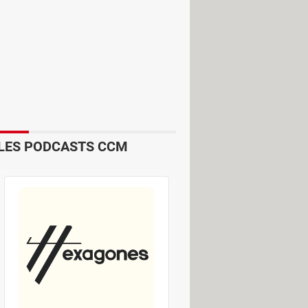
que cette entreprise est bien celle
de carte bleue ou leurs informations
e Microsoft, Meta, Epic Games,
Apple
,
LES PODCASTS CCM