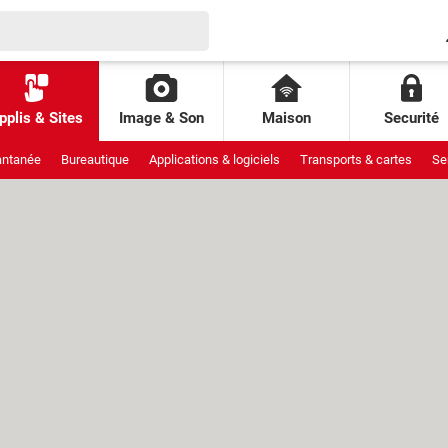
pplis & Sites
Image & Son
Maison
Securité
antanée
Bureautique
Applications & logiciels
Transports & cartes
Se