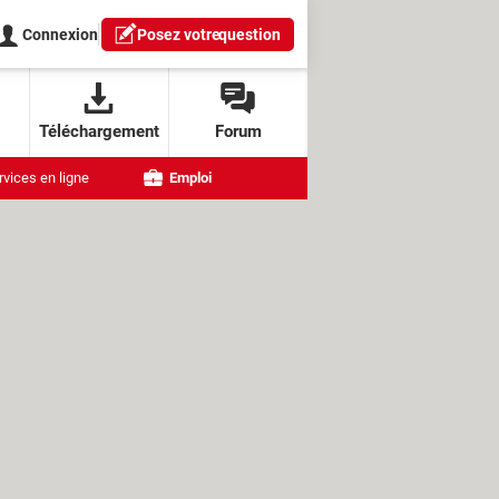
Connexion
Posez votre
question
Téléchargement
Forum
rvices en ligne
Emploi