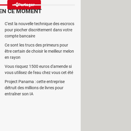
Partager
Réagir
EN CE MOMENT
C'est la nouvelle technique des escrocs
dité du permis de conduire de
pour piocher discrètement dans votre
éclarations.
compte bancaire
Ce sont les trucs des primeurs pour
être certain de choisir le meilleur melon
en rayon
Vous risquez 1500 euros d'amende si
tifs de l'État français, et plus
vous utilisez de l'eau chez vous cet été
nduire numérique
et
MesPointsPermis
Project Panama : cette entreprise
stes se simplifient progressivement.
détruit des millions de livres pour
e numérique appelée
Vérif Permis
. Elle
entraîner son IA
e le nombre d'accidents de la route
archandises ou de voyageurs"
. Cela
ou du transport.