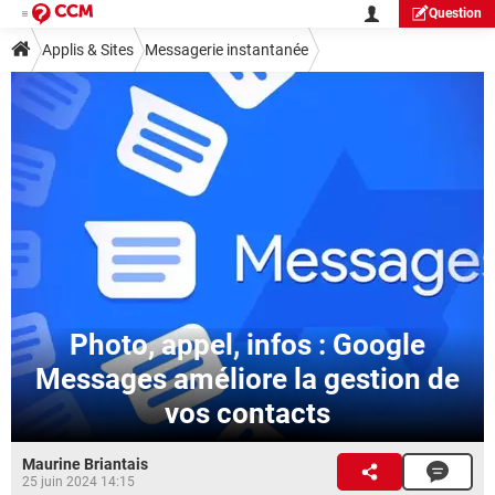
Question
Applis & Sites
Messagerie instantanée
Photo, appel, infos : Google
Messages améliore la gestion de
vos contacts
Maurine Briantais
25 juin 2024 14:15