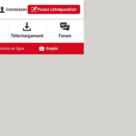
Connexion
Posez votre
question
Téléchargement
Forum
rvices en ligne
Emploi