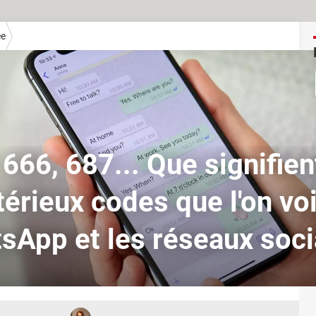
ée
 666, 687... Que signifien
érieux codes que l'on voi
sApp et les réseaux soci