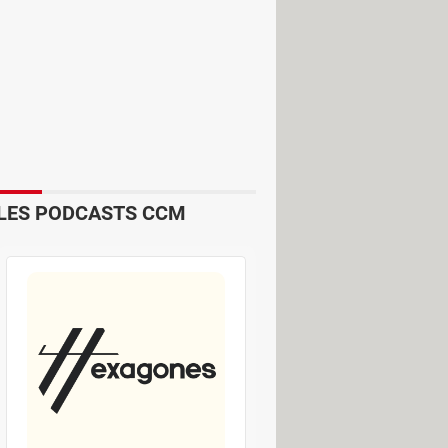
. 143 signifie tout simplement "je
ie "je t'aime pour toujours" (
I love you
LES PODCASTS CCM
emple. Toutefois, d'autres sources
ns "I", quatre dans "love", trois
les autres codes utilisés, donc il
onnes.