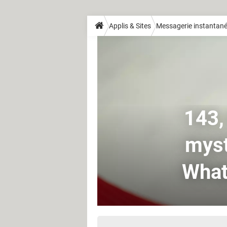
Applis & Sites
Messagerie instantan
143,
myst
What