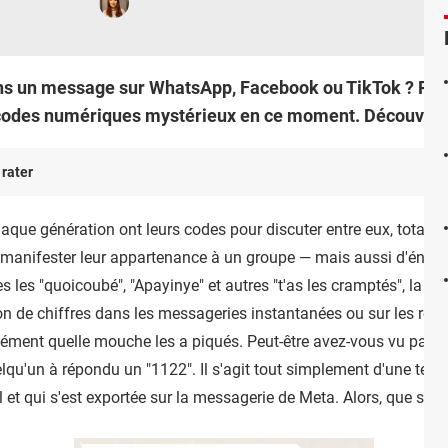
s un message sur WhatsApp, Facebook ou TikTok ? Rien 
codes numériques mystérieux en ce moment. Découvrez vi
 rater
aque génération ont leurs codes pour discuter entre eux, totaleme
 manifester leur appartenance à un groupe — mais aussi d'énerve
ès les "quoicoubé", "Apayinye" et autres "t'as les cramptés", la 
n de chiffres dans les messageries instantanées ou sur les rése
ément quelle mouche les a piqués. Peut-être avez-vous vu passe
lqu'un à répondu un "1122". Il s'agit tout simplement d'une ten
 et qui s'est exportée sur la messagerie de Meta. Alors, que sig