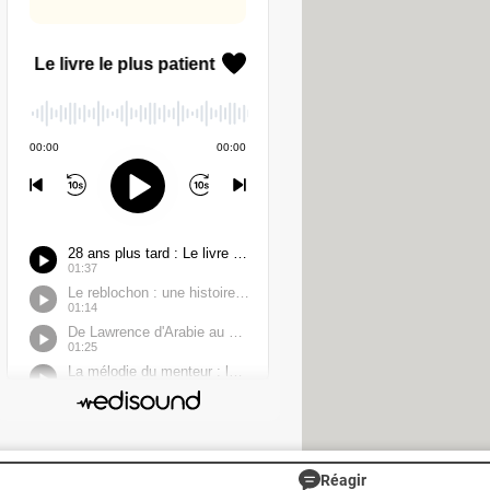
ix et de tranquillité pour
par des couples qui se sont disputés
e O et le 7 la lettre R, ce qui donne
 laquelle on écrit, ou pour
 nouveau été rendu populaire par
 autres accessoires dans les années
de codes (sociaux)…
TÉLÉCHARGEMENT
Réagir