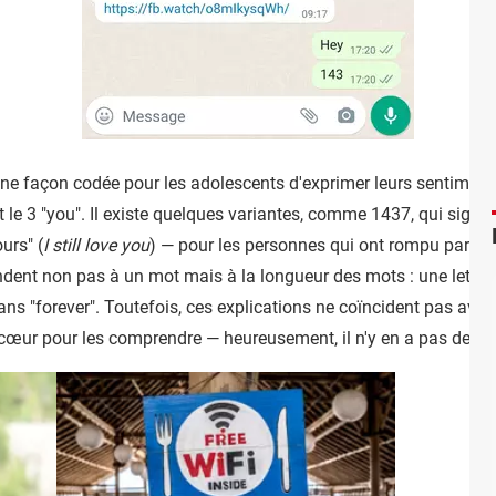
ne façon codée pour les adolescents d'exprimer leurs sentiments
e" et le 3 "you". Il existe quelques variantes, comme 1437, qui signif
ours" (
I still love you
) — pour les personnes qui ont rompu par ex
dent non pas à un mot mais à la longueur des mots : une lettre da
dans "forever". Toutefois, ces explications ne coïncident pas avec 
r cœur pour les comprendre — heureusement, il n'y en a pas des t