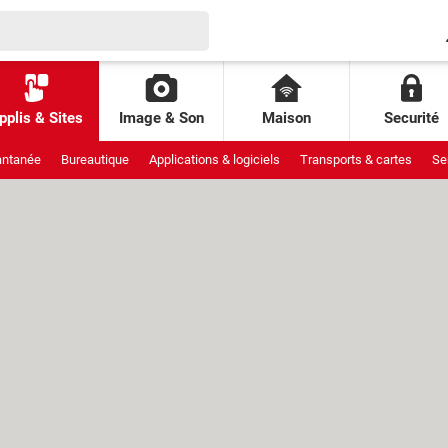
pplis & Sites
Image & Son
Maison
Securité
antanée
Bureautique
Applications & logiciels
Transports & cartes
Se