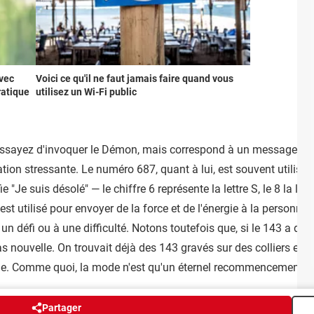
avec
Voici ce qu'il ne faut jamais faire quand vous
pratique
utilisez un Wi-Fi public
essayez d'invoquer le Démon, mais correspond à un message de pa
tion stressante. Le numéro 687, quant à lui, est souvent utilisé 
"Je suis désolé" — le chiffre 6 représente la lettre S, le 8 la lettr
st utilisé pour envoyer de la force et de l'énergie à la personne à
un défi ou à une difficulté. Notons toutefois que, si le 143 a de
as nouvelle. On trouvait déjà des 143 gravés sur des colliers et
onde. Comme quoi, la mode n'est qu'un éternel recommencement 
Partager