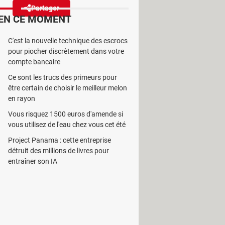
Partager
Réagir
EN CE MOMENT
C'est la nouvelle technique des escrocs
d'anormal, des milliers
pour piocher discrètement dans votre
te leur signification !
compte bancaire
Ce sont les trucs des primeurs pour
être certain de choisir le meilleur melon
en rayon
Vous risquez 1500 euros d'amende si
nt obscurs pour qui n'est pas initié.
vous utilisez de l'eau chez vous cet été
r les parents, avouons-le. Vous
Project Panama : cette entreprise
nouvelle tendance auprès des ados
détruit des millions de livres pour
aux sociaux, au nez et à la barbe
entraîner son IA
r un "143" au cours d'une
dance née sur TikTok — encore et
nifie ce nouveau langage secret ?