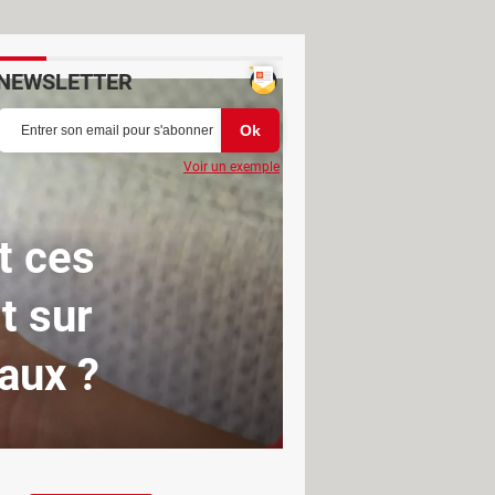
NEWSLETTER
Voir un exemple
t ces
t sur
aux ?