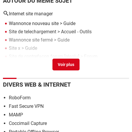
AUTOUR DU MÊME SUJET
Internet site manager
Wannonce nouveau site
> Guide
Site de telechargement
> Accueil - Outils
Wannonce site fermé
> Guide
Site x
> Guide
Site de contrefaçon forum
[résolu] >
Forum
Consommation & Internet
DIVERS WEB & INTERNET
RoboForm
Fast Secure VPN
MAMP
Coccimail Capture
Portable Offline Browser