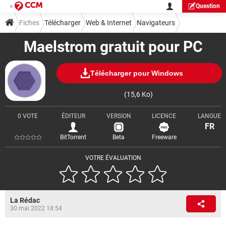
Question
Fiches
Télécharger
Web & Internet
Navigateurs
Maelstrom gratuit pour PC
Télécharger pour Windows
(15,6 Ko)
0 VOTE
ÉDITEUR
VERSION
LICENCE
LANGUE
FR
BitTorrent
Beta
Freeware
VOTRE ÉVALUATION
La Rédac
30 mai 2022 18:54