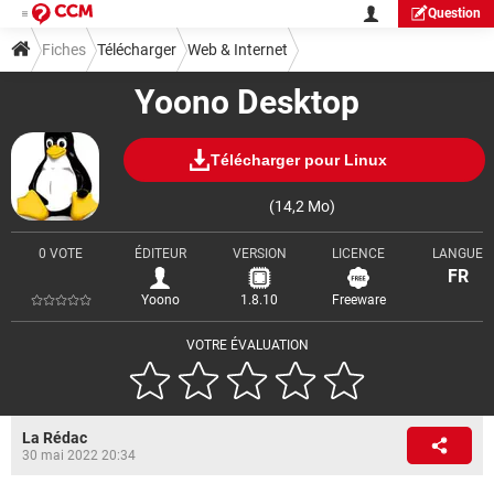
Question
Fiches
Télécharger
Web & Internet
Yoono Desktop
Télécharger pour Linux
(14,2 Mo)
0 VOTE
ÉDITEUR
VERSION
LICENCE
LANGUE
FR
Yoono
1.8.10
Freeware
VOTRE ÉVALUATION
La Rédac
30 mai 2022 20:34