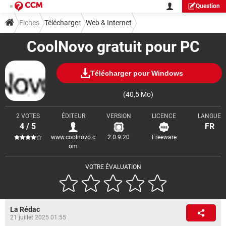
Question
Fiches
Télécharger
Web & Internet
CoolNovo gratuit pour PC
Télécharger pour Windows
(40,5 Mo)
2 VOTES
ÉDITEUR
VERSION
LICENCE
LANGUE
4 / 5
FR
www.coolnovo.c
2.0.9.20
Freeware
om
VOTRE ÉVALUATION
La Rédac
21 juillet 2025 01:55