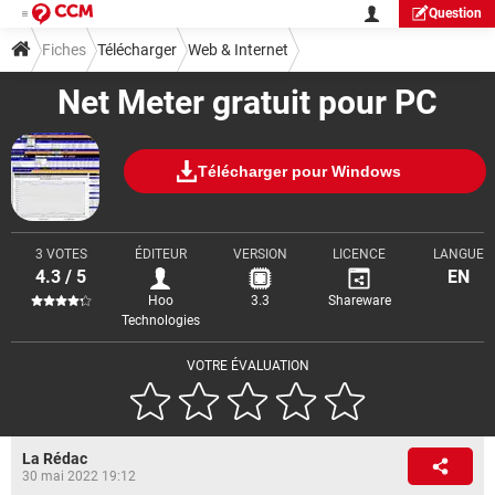
Question
Fiches
Télécharger
Web & Internet
Net Meter gratuit pour PC
Télécharger pour Windows
3 VOTES
ÉDITEUR
VERSION
LICENCE
LANGUE
4.3 / 5
EN
Hoo
3.3
Shareware
Technologies
VOTRE ÉVALUATION
La Rédac
30 mai 2022 19:12