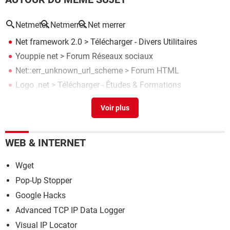
Netmeter
Netmerrer
Net merrer
Net framework 2.0
> Télécharger - Divers Utilitaires
Youppie net
>
Forum Réseaux sociaux
Net::err_unknown_url_scheme
>
Forum HTML
Logo .net
> Télécharger - Études & Formations
Onoffapp net photo
>
Forum Vos droits sur internet
WEB & INTERNET
Wget
Pop-Up Stopper
Google Hacks
Advanced TCP IP Data Logger
Visual IP Locator