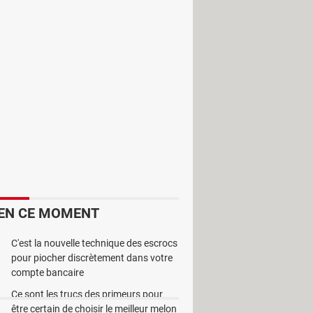
ps
, Yahoo Maps ou Microsoft maps.
es téléchargées avec Maps Viewer ou
es, et 4 paramètres (Longitude
vous voulez télécharger. Cet outil
EN CE MOMENT
C'est la nouvelle technique des escrocs
pour piocher discrètement dans votre
compte bancaire
Ce sont les trucs des primeurs pour
être certain de choisir le meilleur melon