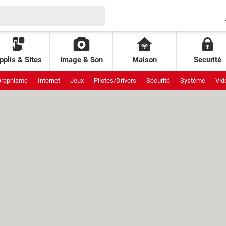
pplis & Sites
Image & Son
Maison
Securité
raphisme
Internet
Jeux
Pilotes/Drivers
Sécurité
Système
Vid