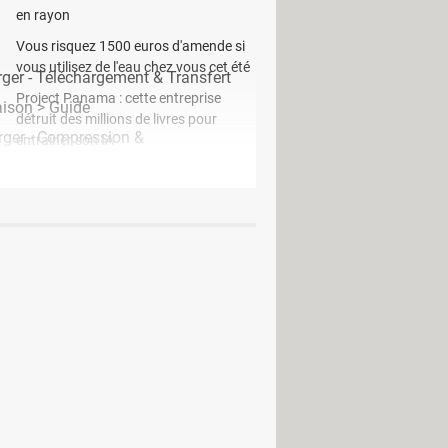
en rayon
Vous risquez 1500 euros d'amende si
vous utilisez de l'eau chez vous cet été
ger - Téléchargement & Transfert
Project Panama : cette entreprise
aison
> Guide
détruit des millions de livres pour
rger - Compression &
entraîner son IA