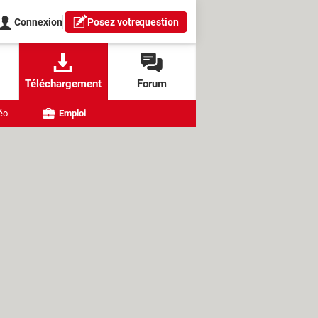
Connexion
Posez votre
question
Téléchargement
Forum
éo
Emploi