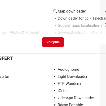
Map downloader
Downloader for pc
> Téléchar
Google maps localisation m
ger - Pilotes & Matériel
Universal extractor
> Télécha
Décompression
SFERT
Audiognome
verter
Light Downloader
FTP Wanderer
iGetter
video4pc Downloader
Rdesc Portable