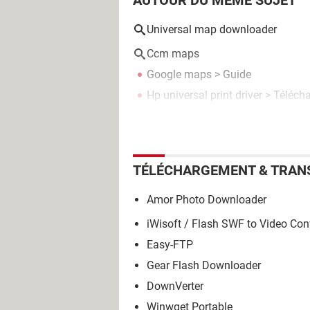
AUTOUR DU MÊME SUJET
Universal map downloader
Ccm maps
Google maps
> Guide
Hp universal print driver
> Téléchar
TÉLÉCHARGEMENT & TRAN
Amor Photo Downloader
iWisoft / Flash SWF to Video Con
Easy-FTP
Gear Flash Downloader
DownVerter
Winwget Portable