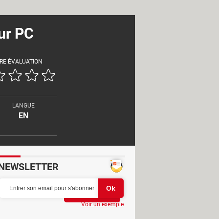
ur PC
RE ÉVALUATION
LANGUE
EN
NEWSLETTER
Partager
Voir un exemple