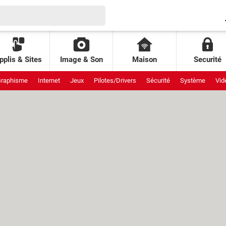
pplis & Sites
Image & Son
Maison
Securité
raphisme
Internet
Jeux
Pilotes/Drivers
Sécurité
Système
Vid