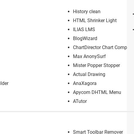
History clean
HTML Shrinker Light
ILIAS LMS
BlogWizard
ChartDirector Chart Compon
Max AnonySurf
Mister Popper Stopper
Actual Drawing
lder
AnaXagora
Apycom DHTML Menu
ATutor
Smart Toolbar Remover