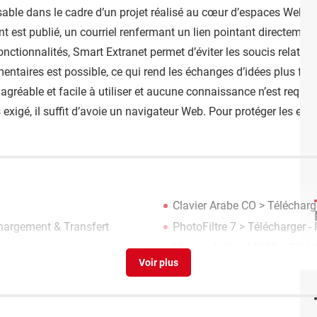
sable dans le cadre d’un projet réalisé au cœur d’espaces Web séc
st publié, un courriel renfermant un lien pointant directement v
fonctionnalités, Smart Extranet permet d’éviter les soucis relatifs 
taires est possible, ce qui rend les échanges d’idées plus faci
gréable et facile à utiliser et aucune connaissance n’est requise
 exigé, il suffit d’avoie un navigateur Web. Pour protéger les espa
Clavier Arabe CO
> Télécharge
chargement & Transfert
PhotoFiltre 7
> Télécharger -
ge
Microsoft Word 2013
> Téléc