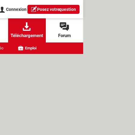
Connexion
Posez votre
question
Téléchargement
Forum
éo
Emploi