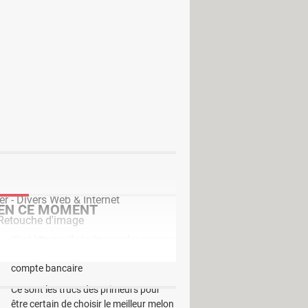
urisés dont l'accès est limité.
ers le fichier ajouté est envoyé à
à l’envoi de pièces jointes lourdes.
les et plus cohérentes. Smart
 pour l’utiliser. Aucun matériel ou
ces privés, il est possible de gérer
r - Divers Web & Internet
EN CE MOMENT
 Retouche d'image
C'est la nouvelle technique des escrocs
harger - Traitement de texte
pour piocher discrètement dans votre
compte bancaire
Ce sont les trucs des primeurs pour
être certain de choisir le meilleur melon