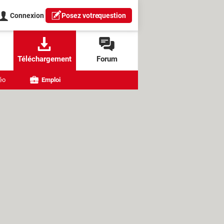
Connexion
Posez votre
question
Téléchargement
Forum
éo
Emploi