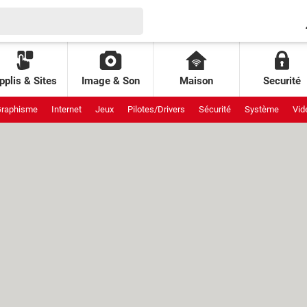
pplis & Sites
Image & Son
Maison
Securité
raphisme
Internet
Jeux
Pilotes/Drivers
Sécurité
Système
Vid