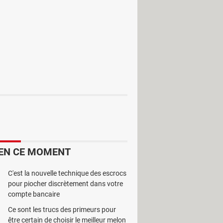
ivant vos exigences, vous pouvez le
s fonctionnalités avancées, Aaron's
u site ou sur différentes pages et
ation, Aaron's WebVacuum vous
. L’utilisation de ce logiciel est
r
EN CE MOMENT
C'est la nouvelle technique des escrocs
pour piocher discrètement dans votre
compte bancaire
Ce sont les trucs des primeurs pour
être certain de choisir le meilleur melon