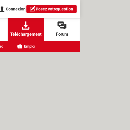
Connexion
Posez votre
question
Téléchargement
Forum
éo
Emploi