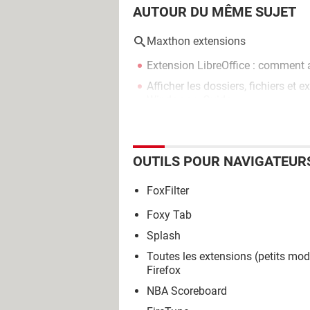
AUTOUR DU MÊME SUJET
Maxthon extensions
Extension LibreOffice : comment 
Afficher les dossiers, fichiers et
Windows
> Guide
OUTILS POUR NAVIGATEUR
FoxFilter
Foxy Tab
Splash
Toutes les extensions (petits mo
Firefox
NBA Scoreboard