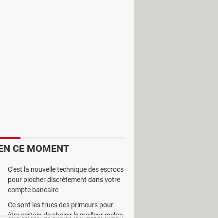
g-ins du navigateur Maxthon. Il est
phique simple et conviviale permet une
EN CE MOMENT
C'est la nouvelle technique des escrocs
pour piocher discrètement dans votre
compte bancaire
Ce sont les trucs des primeurs pour
être certain de choisir le meilleur melon