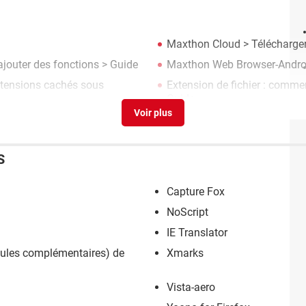
Maxthon Cloud
> Télécharger
ajouter des fonctions
> Guide
Maxthon Web Browser-Andro
 extensions cachés sous
Extension de fichier : comme
Guide
S
Capture Fox
NoScript
IE Translator
dules complémentaires) de
Xmarks
Vista-aero