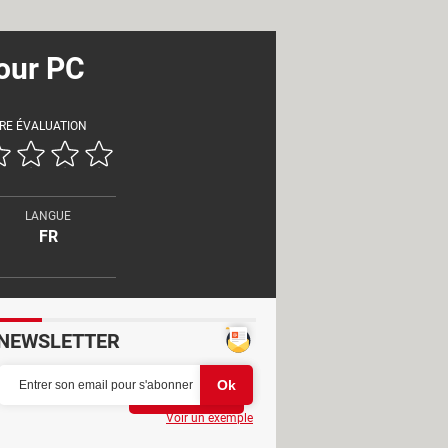
our PC
RE ÉVALUATION
LANGUE
FR
NEWSLETTER
Partager
Voir un exemple