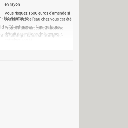
en rayon
Vous risquez 1500 euros d'amende si
 - Navigateurs
vous utilisez de l'eau chez vous cet été
id
> Télécharger - Navigateurs
Project Panama : cette entreprise
détruit des millions de livres pour
nt la changer sans se tromper
>
entraîner son IA