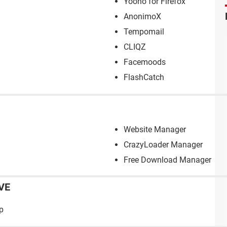
Yoono for Firefox
AnonimoX
Tempomail
CLIQZ
Facemoods
FlashCatch
Website Manager
CrazyLoader Manager
Free Download Manager
VE
p