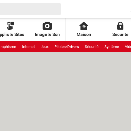
pplis & Sites
Image & Son
Maison
Securité
raphisme
Internet
Jeux
Pilotes/Drivers
Sécurité
Système
Vid