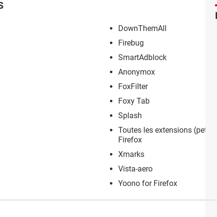
S
DownThemAll
Firebug
SmartAdblock
Anonymox
FoxFilter
Foxy Tab
Splash
Toutes les extensions (peti
Firefox
Xmarks
Vista-aero
Yoono for Firefox