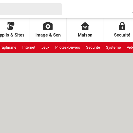
pplis & Sites
Image & Son
Maison
Securité
raphisme
Internet
Jeux
Pilotes/Drivers
Sécurité
Système
Vid