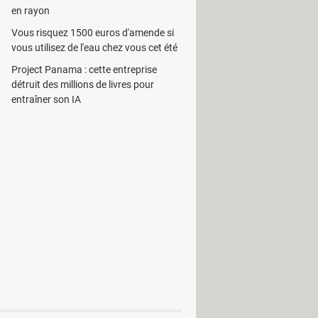
en rayon
igateurs tels que
Firefox
, Google
Vous risquez 1500 euros d'amende si
vous utilisez de l'eau chez vous cet été
collection contenant jusqu'à 500
Project Panama : cette entreprise
onversations instantanées sur
détruit des millions de livres pour
tions sonores et vidéo.
entraîner son IA
. Il suffit qu'on clique une seule fois