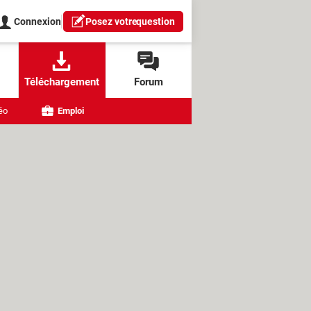
Connexion
Posez votre
question
Téléchargement
Forum
éo
Emploi