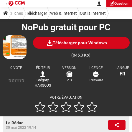
Question
Fiches
Télécharger
Web & Internet
Outils Internet
NoPub gratuit pour PC
Télécharger pour Windows
(845,3 Ko)
0 VOTE
ÉDITEUR
VERSION
LICENCE
LANGUE
FR
Grégory
2.3
Freeware
HARGOUS
VOTRE ÉVALUATION
La Rédac
30 mai 2022 19:14