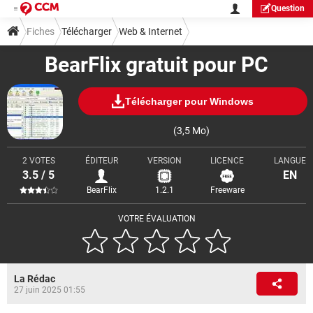
Question
Fiches
Télécharger
Web & Internet
BearFlix gratuit pour PC
Téléchargement & Transfert
Télécharger pour Windows
(3,5 Mo)
2 VOTES
ÉDITEUR
VERSION
LICENCE
LANGUE
3.5 / 5
EN
BearFlix
1.2.1
Freeware
VOTRE ÉVALUATION
La Rédac
27 juin 2025 01:55