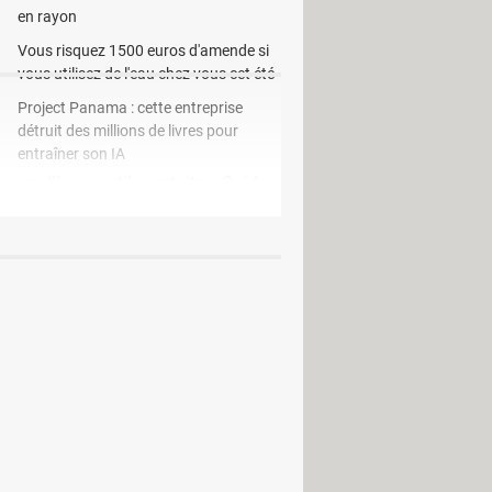
en rayon
Vous risquez 1500 euros d'amende si
vous utilisez de l'eau chez vous cet été
Project Panama : cette entreprise
détruit des millions de livres pour
entraîner son IA
es meilleurs outils gratuits
> Guide
plan