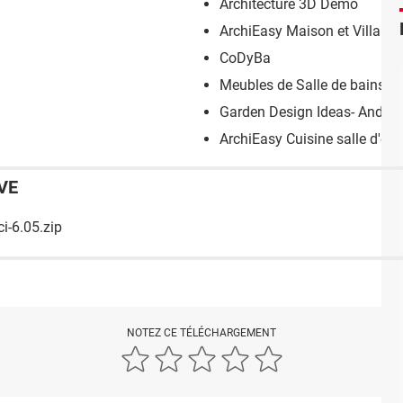
Architecture 3D Demo
ArchiEasy Maison et Villa
CoDyBa
Meubles de Salle de bains 3
Garden Design Ideas- Androi
ArchiEasy Cuisine salle d'ea
VE
i-6.05.zip
NOTEZ CE TÉLÉCHARGEMENT