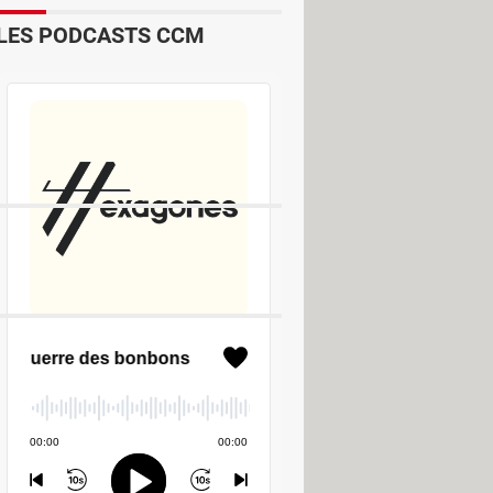
LES PODCASTS CCM
D
d
u