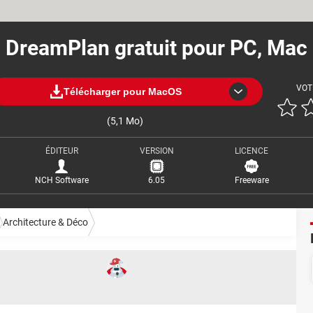
DreamPlan gratuit pour PC, Mac
VOT
Télécharger pour MacOS
(5,1 Mo)
ÉDITEUR
VERSION
LICENCE
NCH Software
6.05
Freeware
Architecture & Déco