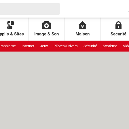
pplis & Sites
Image & Son
Maison
Securité
raphisme
Internet
Jeux
Pilotes/Drivers
Sécurité
Système
Vid