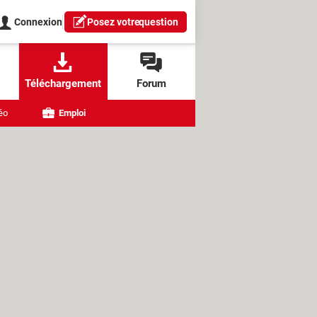
Connexion
Posez votre
question
Téléchargement
Forum
éo
Emploi