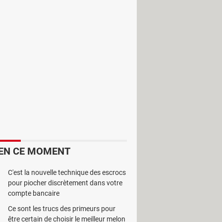
c des modèles 3D. Utile pour planifier
ubles, des planchers et de la
z les options de traçage si vous avez
EN CE MOMENT
C'est la nouvelle technique des escrocs
pour piocher discrètement dans votre
compte bancaire
Ce sont les trucs des primeurs pour
être certain de choisir le meilleur melon