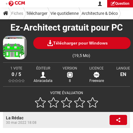
Question
Fiches
Télécharger
Vie quotidienne
Architecture & Déco
Ez-Architect gratuit pour PC
Télécharger pour Windows
(19,5 Mo)
1 VOTE
ÉDITEUR
VERSION
LICENCE
LANGUE
0 / 5
EN
Abracadata
8
Freeware
VOTRE ÉVALUATION
La Rédac
30 mai 2022 18:08