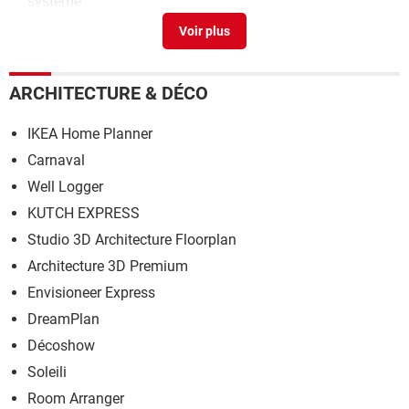
systeme
BIOS Utility - EZ Mode
>
Forum BIOS
ARCHITECTURE & DÉCO
IKEA Home Planner
Carnaval
Well Logger
KUTCH EXPRESS
Studio 3D Architecture Floorplan
Architecture 3D Premium
Envisioneer Express
DreamPlan
Décoshow
Soleili
Room Arranger