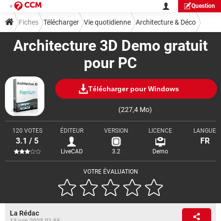
Question
Fiches
Télécharger
Vie quotidienne
Architecture & Déco
Architecture 3D Demo gratuit
pour PC
Télécharger pour Windows
(227,4 Mo)
120 VOTES
ÉDITEUR
VERSION
LICENCE
LANGUE
3.1 / 5
FR
LiveCAD
3.2
Demo
VOTRE ÉVALUATION
La Rédac