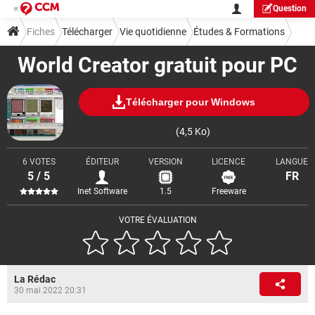
Question
Fiches
Télécharger
Vie quotidienne
Études & Formations
World Creator gratuit pour PC
Télécharger pour Windows
(4,5 Ko)
6 VOTES
ÉDITEUR
VERSION
LICENCE
LANGUE
5 / 5
FR
Inet Software
1.5
Freeware
VOTRE ÉVALUATION
La Rédac
30 mai 2022 20:31