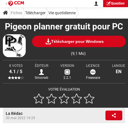
Question
Fiches
Télécharger
Vie quotidienne
Pigeon planner gratuit pour PC
Télécharger pour Windows
(9,1 Mo)
8 VOTES
ÉDITEUR
VERSION
LICENCE
LANGUE
4.1 / 5
EN
timovwb
2.2.1
Freeware
VOTRE ÉVALUATION
La Rédac
30 mai 2022 19:29