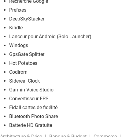
Recherche Google
Prefixes
DeepSkyStacker
Kindle
Lanceur pour Android (Solo Launcher)
Windogs
GpsGate Splitter
Hot Potatoes
Codirom
Sidereal Clock
Garmin Voice Studio
Convertisseur FPS
Fidall cartes de fidélité
Bluetooth Photo Share
Batterie HD Gratuite
Architecture & Déco
Banque & Budget
Commerce