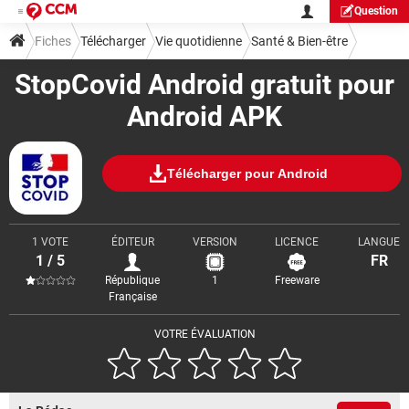
Question
Fiches
Télécharger
Vie quotidienne
Santé & Bien-être
StopCovid Android gratuit pour
Android APK
Télécharger pour Android
1 VOTE
ÉDITEUR
VERSION
LICENCE
LANGUE
1 / 5
FR
République
1
Freeware
Française
VOTRE ÉVALUATION