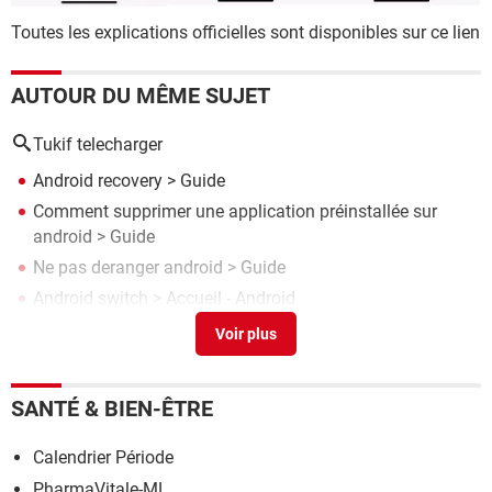
Toutes les explications officielles sont disponibles sur ce lien
AUTOUR DU MÊME SUJET
Tukif telecharger
Android recovery
> Guide
Comment supprimer une application préinstallée sur
android
> Guide
Ne pas deranger android
> Guide
Android switch
> Accueil - Android
Mode sécurisé android
> Guide
SANTÉ & BIEN-ÊTRE
Calendrier Période
PharmaVitale-ML