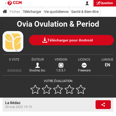
Question
Fiches
Télécharger
Vie quotidienne
Santé & Bien-être
Ovia Ovulation & Period
Télécharger pour Android
0 VOTE
ÉDITEUR
VERSION
LICENCE
LANGUE
EN
Ovuline, Inc.
1.0.5.1
Freeware
VOTRE ÉVALUATION
La Rédac
30 mai 2022 19:19