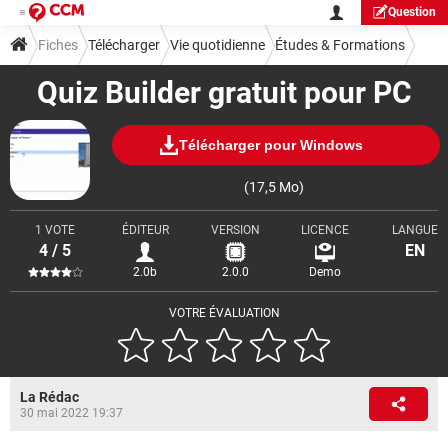
Question
Fiches
Télécharger
Vie quotidienne
Études & Formations
Quiz Builder gratuit pour PC
Télécharger pour Windows
(17,5 Mo)
1 VOTE
ÉDITEUR
VERSION
LICENCE
LANGUE
4 / 5
EN
2.0b
2.0.0
Demo
VOTRE ÉVALUATION
La Rédac
30 mai 2022 19:37