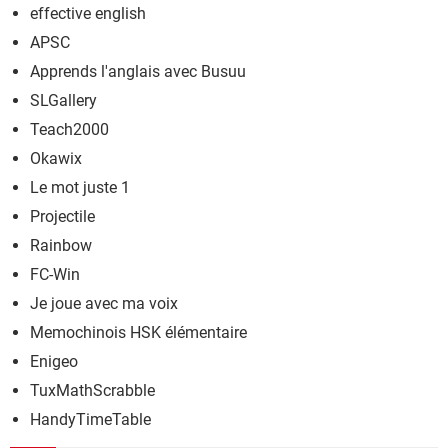
effective english
APSC
Apprends l'anglais avec Busuu
SLGallery
Teach2000
Okawix
Le mot juste 1
Projectile
Rainbow
FC-Win
Je joue avec ma voix
Memochinois HSK élémentaire
Enigeo
TuxMathScrabble
HandyTimeTable