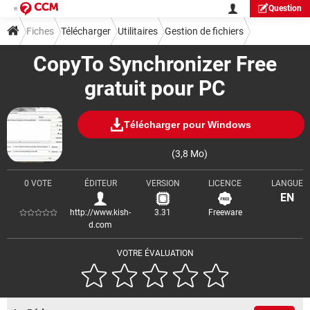
Question
Fiches
Télécharger
Utilitaires
Gestion de fichiers
CopyTo Synchronizer Free
gratuit pour PC
Télécharger pour Windows
(3,8 Mo)
0 VOTE
ÉDITEUR
VERSION
LICENCE
LANGUE
EN
http://www.kish-
3.31
Freeware
d.com
VOTRE ÉVALUATION