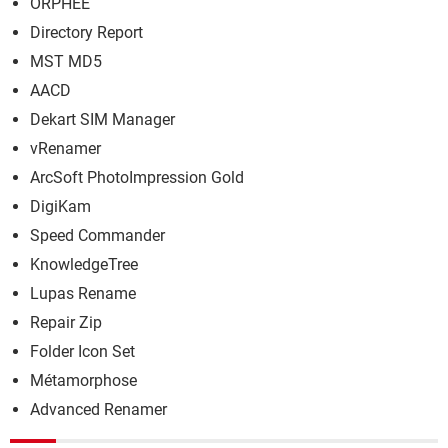
ORPHEE
Directory Report
MST MD5
AACD
Dekart SIM Manager
vRenamer
ArcSoft PhotoImpression Gold
DigiKam
Speed Commander
KnowledgeTree
Lupas Rename
Repair Zip
Folder Icon Set
Métamorphose
Advanced Renamer