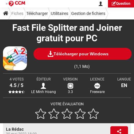
Question
Fiches
Télécharger
Utilitaires
Gestion de fichiers
Fast File Splitter and Joiner
gratuit pour PC
Télécharger pour Windows
(1,1 Mo)
4 VOTES
ÉDITEUR
VERSION
LICENCE
LANGUE
4.5 / 5
EN
LE Minh Hoang
3.3
Freeware
VOTRE ÉVALUATION
La Rédac