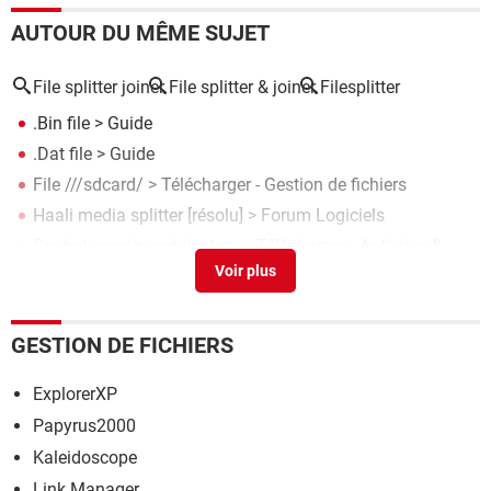
AUTOUR DU MÊME SUJET
File splitter joiner
File splitter & joiner
Filesplitter
.Bin file
> Guide
.Dat file
> Guide
File ///sdcard/
> Télécharger - Gestion de fichiers
Haali media splitter
[résolu] >
Forum Logiciels
Spybot search and destroy
> Télécharger - Antivirus &
Antimalwares
GESTION DE FICHIERS
ExplorerXP
Papyrus2000
Kaleidoscope
Link Manager