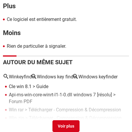
Plus
Ce logiciel est entièrement gratuit.
Moins
Rien de particulier à signaler.
AUTOUR DU MÊME SUJET
Winkeyfinder
Windows key finder
Windows keyfinder
Cle win 8.1
> Guide
Api-ms-win-core-winrt-l1-1-0.dll windows 7
[résolu] >
Forum PDF
Win rar
> Télécharger - Compression & Décompression
Win zip
> Télécharger - Compression & Décompression
Win vegas plus avis
>
Forum Loisirs / Divertissements