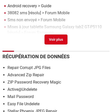
Android recovery
> Guide
38082 sms
[résolu] >
Forum Mobile
Sms non envoyé
>
Forum Mobile
Mises à jour tablette Samsung Galaxy tab2 GT-P5110
[résolu] >
Forum Samsung
Sms bizarre, est-ce une arnaque
[résolu] >
Forum Virus
RÉCUPÉRATION DE DONNÉES
Repair Corrupt JPG Files
Advanced Zip Repair
ZIP Password Recovery Magic
Active@Undelete
Mail Password
Easy File Undelete
Stellar Phoenix JPEG Repair