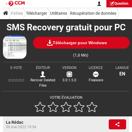
Question
Fiches
Télécharger
Utilitaires
Récupération de données
SMS Recovery gratuit pour PC
Télécharger pour Windows
(1,6 Mo)
0 VOTE
ÉDITEUR
VERSION
LICENCE
LANGUE
EN
Recover Deleted
3.0.1.5.0
Freeware
Files
VOTRE ÉVALUATION
La Rédac
30 mai 2022 19:54