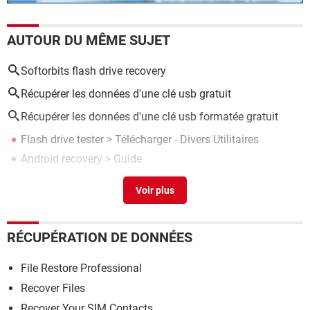
AUTOUR DU MÊME SUJET
Softorbits flash drive recovery
Récupérer les données d'une clé usb gratuit
Récupérer les données d'une clé usb formatée gratuit
Flash drive tester
> Télécharger - Divers Utilitaires
Android recovery
> Guide
Adobe flash player
> Télécharger - Divers Web & Internet
Flash disque non reconnu
> Guide
Disque mémoire flash usb
>
Forum Windows 8 / 8.1
RÉCUPÉRATION DE DONNÉES
File Restore Professional
Recover Files
Recover Your SIM Contacts