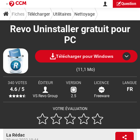
Question
Fiches
Télécharger
Utilitaires
Nettoyage
Revo Uninstaller gratuit pour
PC
Télécharger pour Windows
(11,1 Mo)
340 VOTES
ÉDITEUR
VERSION
LICENCE
LANGUE
4.6 / 5
FR
VS Revo Group
2.5
Freeware
VOTRE ÉVALUATION
La Rédac