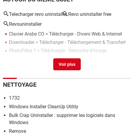
Telecharger revo uninstaller
Revo uninstaller free
Revouninstaller
Clavier Arabe CO
> Télécharger - Divers Web & Internet
Downloader
> Télécharger - Téléchargement & Transfert
PhotoFiltre 7
> Télécharger - Retouche d'image
CCleaner
> Télécharger - Nettoyage
Microsoft Word 2013
> Télécharger - Traitement de texte
NETTOYAGE
1732
Windows Installer CleanUp Utility
Bulk Crap Uninstaller : supprimer les logiciels dans
Windows
Remove