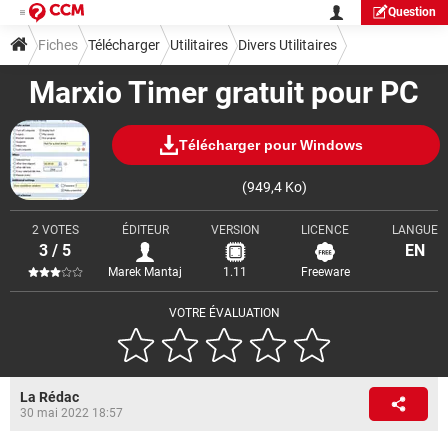
Question
Fiches
Télécharger
Utilitaires
Divers Utilitaires
Marxio Timer gratuit pour PC
Télécharger pour Windows
(949,4 Ko)
2 VOTES
ÉDITEUR
VERSION
LICENCE
LANGUE
3 / 5
EN
Marek Mantaj
1.11
Freeware
VOTRE ÉVALUATION
La Rédac
30 mai 2022 18:57