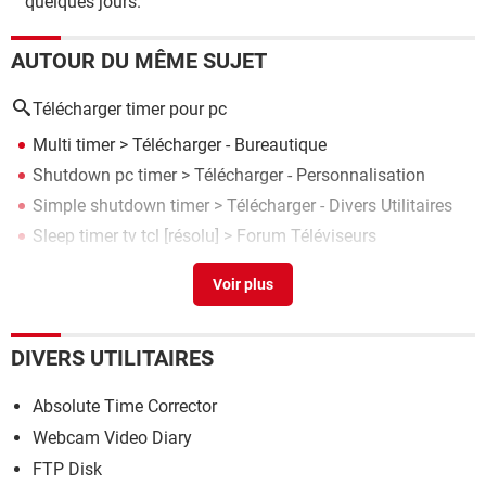
quelques jours.
AUTOUR DU MÊME SUJET
Télécharger timer pour pc
Multi timer
> Télécharger - Bureautique
Shutdown pc timer
> Télécharger - Personnalisation
Simple shutdown timer
> Télécharger - Divers Utilitaires
Sleep timer tv tcl
[résolu] >
Forum Téléviseurs
Pci latency timer
>
Forum Matériel & Système
DIVERS UTILITAIRES
Absolute Time Corrector
Webcam Video Diary
FTP Disk