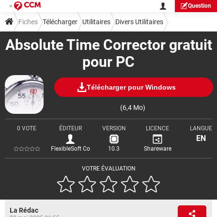
Question
Fiches
Télécharger
Utilitaires
Divers Utilitaires
Absolute Time Corrector gratuit
pour PC
Télécharger pour Windows
(6,4 Mo)
0 VOTE
ÉDITEUR
VERSION
LICENCE
LANGUE
EN
FlexibleSoft Co
10.3
Shareware
VOTRE ÉVALUATION
La Rédac