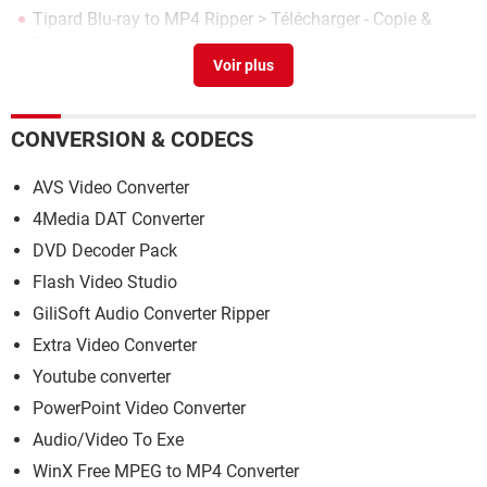
Tipard Blu-ray to MP4 Ripper
> Télécharger - Copie &
Extraction
Tipard iphone to PC Transfer
> Télécharger - Divers
Utilitaires
CONVERSION & CODECS
AVS Video Converter
4Media DAT Converter
DVD Decoder Pack
Flash Video Studio
GiliSoft Audio Converter Ripper
Extra Video Converter
Youtube converter
PowerPoint Video Converter
Audio/Video To Exe
WinX Free MPEG to MP4 Converter