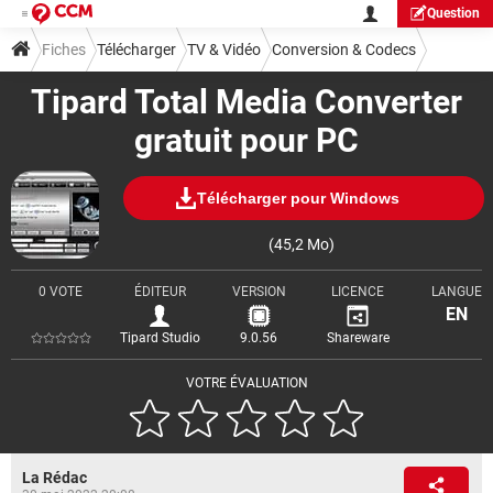
Question
Fiches
Télécharger
TV & Vidéo
Conversion & Codecs
Tipard Total Media Converter
gratuit pour PC
Télécharger pour Windows
(45,2 Mo)
0 VOTE
ÉDITEUR
VERSION
LICENCE
LANGUE
EN
Tipard Studio
9.0.56
Shareware
VOTRE ÉVALUATION
La Rédac