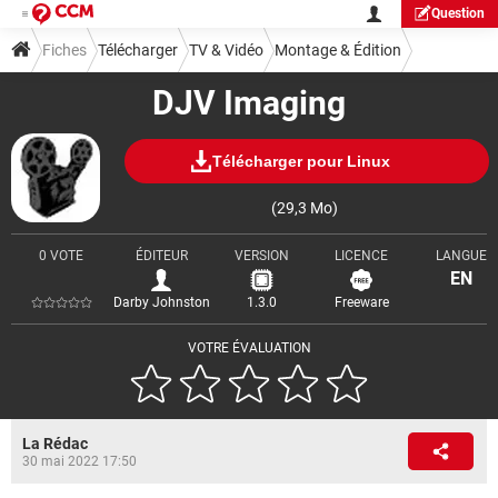
Question
Fiches
Télécharger
TV & Vidéo
Montage & Édition
DJV Imaging
Télécharger pour Linux
(29,3 Mo)
0 VOTE
ÉDITEUR
VERSION
LICENCE
LANGUE
EN
Darby Johnston
1.3.0
Freeware
VOTRE ÉVALUATION
La Rédac
30 mai 2022 17:50