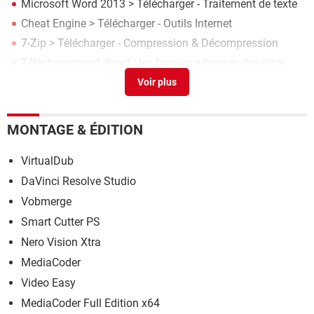
Microsoft Word 2013
> Télécharger - Traitement de texte
Cheat Engine
> Télécharger - Outils Internet
7-Zip
> Télécharger - Compression & Décompression
Téléchargement direct : les bonnes adresses des sites
pirates
> Accueil - Outils
MONTAGE & ÉDITION
VirtualDub
DaVinci Resolve Studio
Vobmerge
Smart Cutter PS
Nero Vision Xtra
MediaCoder
Video Easy
MediaCoder Full Edition x64