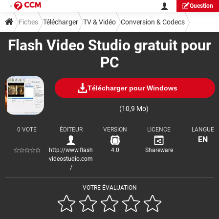
Question
Fiches
Télécharger
TV & Vidéo
Conversion & Codecs
Flash Video Studio gratuit pour
PC
Télécharger pour Windows
(10,9 Mo)
0 VOTE
ÉDITEUR
VERSION
LICENCE
LANGUE
EN
http://www.flash
4.0
Shareware
videostudio.com
/
VOTRE ÉVALUATION