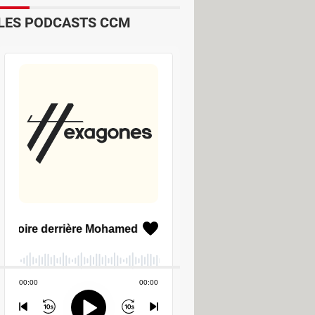
LES PODCASTS CCM
timate
imate