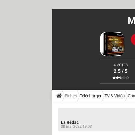
M
4 VOTES
2.5 / 5
Fiches
Télécharger
TV & Vidéo
Con
La Rédac
30 mai 2022 19:03