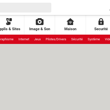
pplis & Sites
Image & Son
Maison
Securité
raphisme
Internet
Jeux
Pilotes/Drivers
Sécurité
Système
Vid