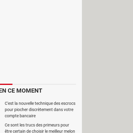
iers vidéo. Il est doté d’une grande
tible avec la majorité des formats
EN CE MOMENT
C'est la nouvelle technique des escrocs
 il dispose de plusieurs options et
pour piocher discrètement dans votre
tres.
compte bancaire
uster selon ses convenances, la
Ce sont les trucs des primeurs pour
de
zoom
et d’autres paramètres.
être certain de choisir le meilleur melon