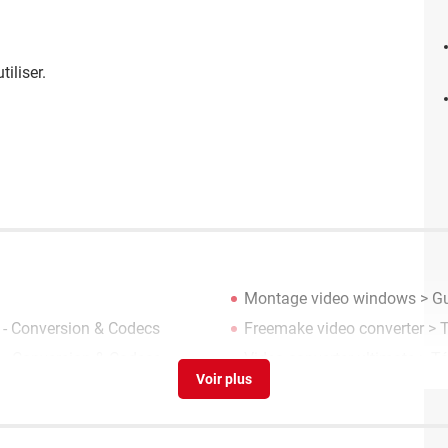
tiliser.
Montage video windows
> G
 - Conversion & Codecs
Freemake video converter
> T
 - Conversion & Codecs
Video converter ultimate
> Té