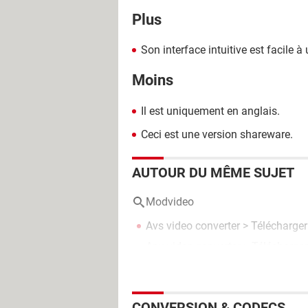
Plus
Son interface intuitive est facile à u
Moins
Il est uniquement en anglais.
Ceci est une version shareware.
AUTOUR DU MÊME SUJET
Modvideo
Avs video converter
> Télécharger
Any video converter
> Télécharger
CONVERSION & CODECS