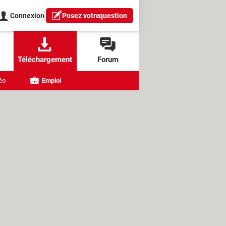
Connexion
Posez votre
question
Téléchargement
Forum
éo
Emploi