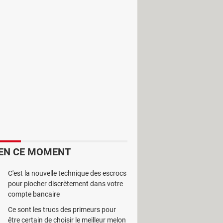
ptes. Le logiciel
LSMaker
leur est
s sabres laser dans vos scènes de
mbat.
EN CE MOMENT
 logiciel, vous devez préciser les
t personnaliser le contraste et la
C'est la nouvelle technique des escrocs
pour piocher discrètement dans votre
compte bancaire
le choix est un peu limité mais ceci
Ce sont les trucs des primeurs pour
être certain de choisir le meilleur melon