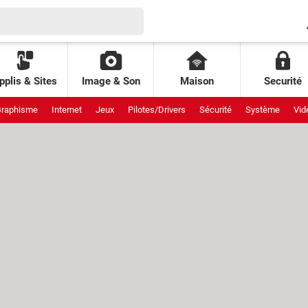
pplis & Sites
Image & Son
Maison
Securité
raphisme
Internet
Jeux
Pilotes/Drivers
Sécurité
Système
Vid