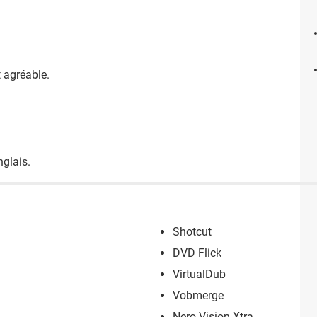
t agréable.
nglais.
Shotcut
DVD Flick
VirtualDub
Vobmerge
Nero Vision Xtra