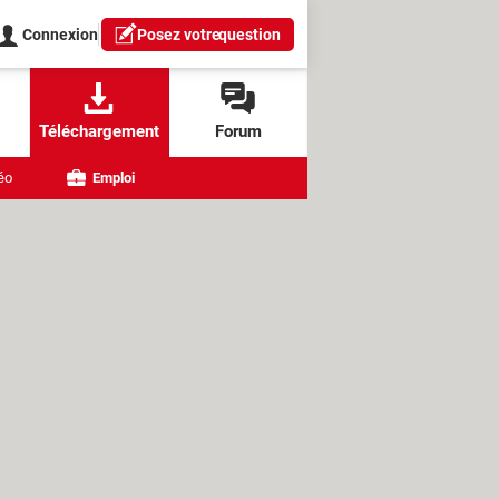
Connexion
Posez votre
question
Téléchargement
Forum
éo
Emploi