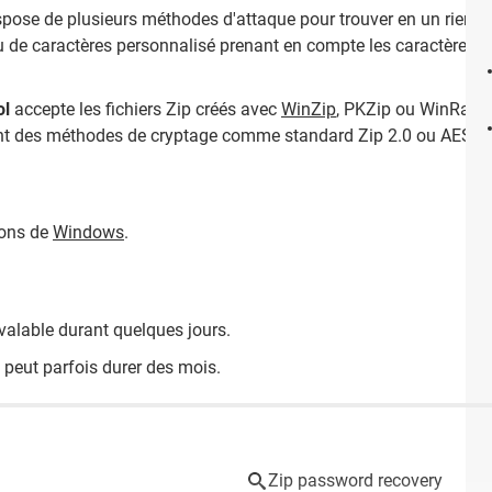
ispose de plusieurs méthodes d'attaque pour trouver en un rien 
eu de caractères personnalisé prenant en compte les caractères 
ol
accepte les fichiers Zip créés avec
WinZip
, PKZip ou WinRar. I
isant des méthodes de cryptage comme standard Zip 2.0 ou AES 25
ions de
Windows
.
n valable durant quelques jours.
 peut parfois durer des mois.
Zip password recovery