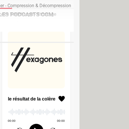
ger - Compression & Décompression
LES PODCASTS CCM
ool
> Télécharger - Stockage
aux sociaux