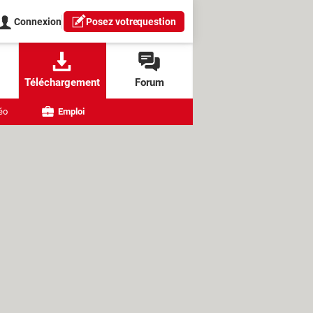
Connexion
Posez votre
question
Téléchargement
Forum
éo
Emploi