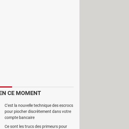
liés ou perdus.
EN CE MOMENT
C'est la nouvelle technique des escrocs
pour piocher discrètement dans votre
ndiquer l'emplacement du dossier, de
compte bancaire
uée par une barre de progression.
Ce sont les trucs des primeurs pour