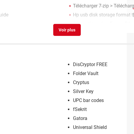
Télécharger 7-zip
> Téléchar
uide
Hp usb disk storage format t
n
Billing zip code
>
Forum Rése
DisCryptor FREE
Folder Vault
Cryptus
Silver Key
UPC bar codes
fSekrit
Gatora
Universal Shield