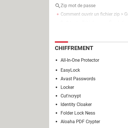
Zip mot de passe
Comment ouvrir un fichier zip
> G
Ds3 tool
> Télécharger - Émulatio
CHIFFREMENT
All-In-One Protector
EasyLock
Avast Passwords
Locker
Cut'ncrypt
Identity Cloaker
Folder Lock Ness
Aloaha PDF Crypter