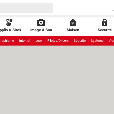
pplis & Sites
Image & Son
Maison
Securité
raphisme
Internet
Jeux
Pilotes/Drivers
Sécurité
Système
Vid