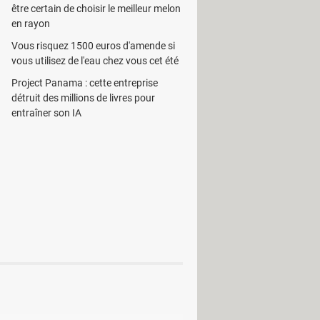
être certain de choisir le meilleur melon
de temps un
mot de passe
. Il est
en rayon
spéciaux et les symboles des
Vous risquez 1500 euros d'amende si
vous utilisez de l'eau chez vous cet été
l supporte même les archives auto-
Project Panama : cette entreprise
6 bits.
détruit des millions de livres pour
entraîner son IA