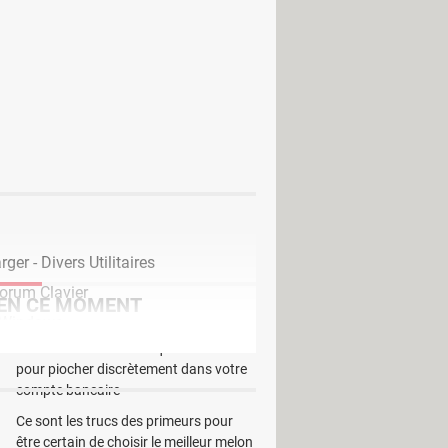
l de protection comme Mouse Lock.
nateur. Pour cela, il est capable de
 vous voulez, vous pouvez aussi le
peut agir également sur les touches
T_TAB, CTRL_ESC,
 l’accès à votre PC.
ger - Divers Utilitaires
orum Clavier
EN CE MOMENT
 Windows
C'est la nouvelle technique des escrocs
pour piocher discrètement dans votre
compte bancaire
Ce sont les trucs des primeurs pour
être certain de choisir le meilleur melon