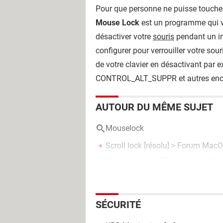
Pour que personne ne puisse toucher 
Mouse Lock
est un programme qui vo
désactiver votre
souris
pendant un int
configurer pour verrouiller votre so
de votre clavier en désactivant par
CONTROL_ALT_SUPPR et autres encore. 
AUTOUR DU MÊME SUJET
Mouselock
Scroll lock
[résolu] >
Forum Mac
Move mouse
> Télécharger - Utilit
SÉCURITÉ