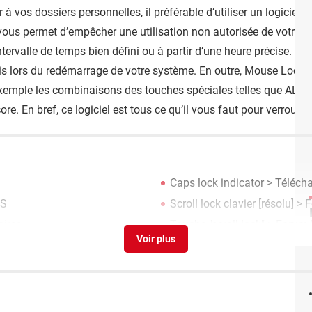
à vos dossiers personnelles, il préférable d’utiliser un logicie
us permet d’empêcher une utilisation non autorisée de votre ordi
ervalle de temps bien défini ou à partir d’une heure précise. Si
uris lors du redémarrage de votre système. En outre, Mouse Lock 
 exemple les combinaisons des touches spéciales telles que AL
En bref, ce logiciel est tous ce qu’il vous faut pour verrouiller
Caps lock indicator
> Téléchar
OS
Scroll lock clavier
[résolu] >
F
aires
Touche "scroll lock"
>
Forum