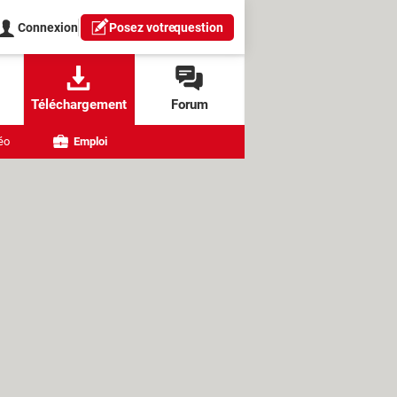
Connexion
Posez votre
question
Téléchargement
Forum
éo
Emploi