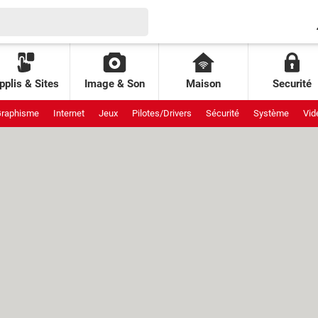
pplis & Sites
Image & Son
Maison
Securité
raphisme
Internet
Jeux
Pilotes/Drivers
Sécurité
Système
Vid