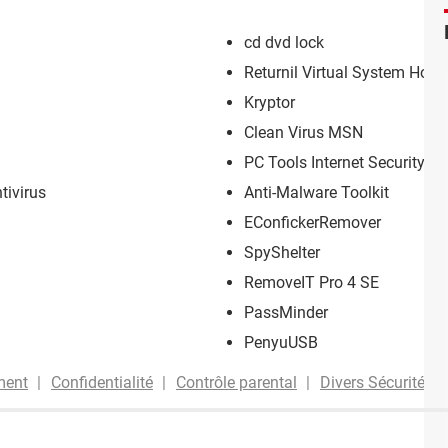
cd dvd lock
Returnil Virtual System Hom
Kryptor
Clean Virus MSN
PC Tools Internet Security
tivirus
Anti-Malware Toolkit
EConfickerRemover
SpyShelter
RemoveIT Pro 4 SE
PassMinder
PenyuUSB
ment
Confidentialité
Contrôle parental
Divers Sécurité