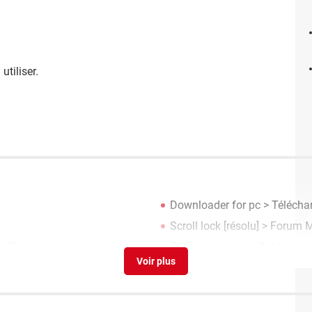
 utiliser.
Downloader for pc
> Téléchar
Scroll lock
[résolu] >
Forum 
 Clavier
Temperature pc
> Guide