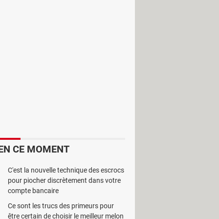
e d’une fausse manipulation pourrait
à son ordinateur est le rêve de tout
n appareil Bluetooth.
cage mis en place par l’utilisateur.
léphone portable, sur la machine et
EN CE MOMENT
uement.
C'est la nouvelle technique des escrocs
ble de son ordinateur et en activant
pour piocher discrètement dans votre
compte bancaire
peut être rassuré que son ordinateur
Ce sont les trucs des primeurs pour
teur d’accompagner le déverrouillage
être certain de choisir le meilleur melon