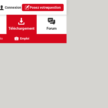
Connexion
Posez votre
question
Téléchargement
Forum
éo
Emploi