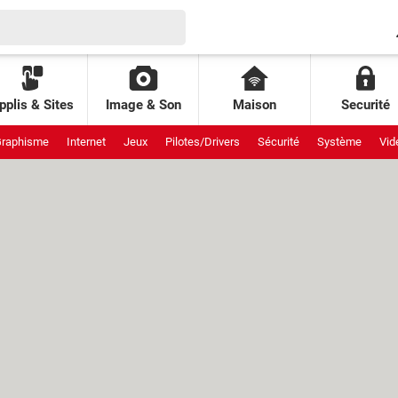
pplis & Sites
Image & Son
Maison
Securité
raphisme
Internet
Jeux
Pilotes/Drivers
Sécurité
Système
Vid