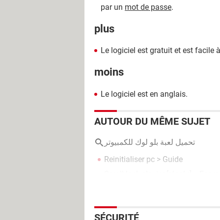
par un
mot de passe
.
plus
Le logiciel est gratuit et est facile à
moins
Le logiciel est en anglais.
AUTOUR DU MÊME SUJET
تحميل لعبة بلو لوك للكمبيوتر
Reinitialiser pc
> Guide
Scroll lock clavier
[résolu] >
Forum
SÉCURITÉ