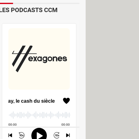
LES PODCASTS CCM
e Lux
Pare-feu
Sauvegarde