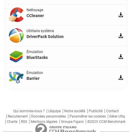
Nettoyage
CCleaner
Utilitaire système
DriverPack Solution
Émulation
BlueStacks
Émulation
Barrier
Qui sommes-nous ?
L'équipe
Notre société
Publicité
Contact
Recrutement
Données personnelles
Paramétrer les cookies
Gérer Utiq
Charte
RSS
Mentions légales
Groupe Figaro
©2025 CCM Benchmark